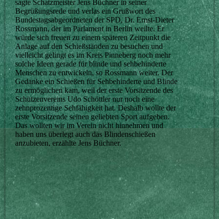
sagte Schatzmeister Jens Büchner in seiner
Begrüßungsrede und verlas ein Grußwort des
Bundestagsabgeordneten der SPD, Dr. Ernst-Dieter
Rossmann, der im Parlament in Berlin weilte. Er
würde sich freuen zu einem späteren Zeitpunkt die
Anlage auf den Schießständen zu besuchen und
vielleicht gelingt es im Kreis Pinneberg noch mehr
solche Ideen gerade für blinde und sehbehinderte
Menschen zu entwickeln, so Rossmann weiter. Der
Gedanke ein Schießen für Sehbehinderte und Blinde
zu ermöglichen kam, weil der erste Vorsitzende des
Schützenvereins Udo Schöttler nur noch eine
zehnprozentige Sehfähigkeit hat. Deshalb wollte der
erste Vorsitzende seinen geliebten Sport aufgeben.
Das wollten wir im Verein nicht hinnehmen und
haben uns überlegt auch das Blindenschießen
anzubieten, erzählte Jens Büchner.